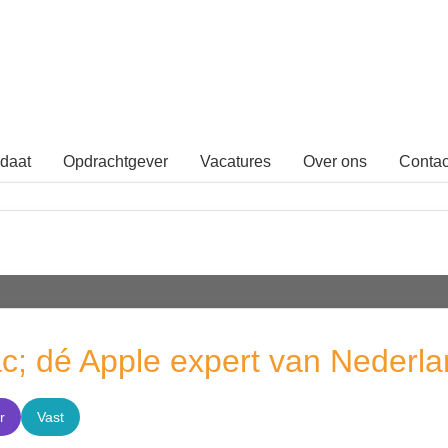
daat
Opdrachtgever
Vacatures
Over ons
Contac
; dé Apple expert van Nederl
r
Vast