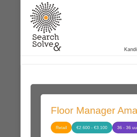
Kandi
Floor Manager Amac
Retail
€2.600 - €3.100
36 - 36 uu