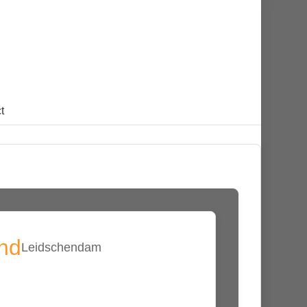
t
and
Leidschendam